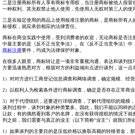
二是注册商标所有人享有商标专用权，当注册商标被他人假冒
一种权利。其无权禁止他人使用，先使用人无权对第三人的使
三是在核定使用的商品上使用核准注册的商标，是商标所有人
标侵权，就应承担相应的法律责任。
商标在商业实践中使用，受到消费者的欢迎，无论商标是否注
中最主要的是《反不正当竞争法》。在《反不正当竞争法》中
商标注册
要件，均成为法律保护对象。
在很多人眼里，商标转让是一项非常重视沟通、表达和谈判技
方要迅速熟悉对方，根据对方的利益倾向点进行谈判，这一点
1）对对方进行工商登记信息调查和网络调查，确定规模、经
2）以权利人为检索条件进行商标调查，确定是否存在正常商
3）对于代理组织，还要进行详细调查，了解代理组织的规模
谈判过程中，谈判对象的种类繁多。因此，我们不能以同样的
让款；有的偶然看到客户的名牌，在没有获得授权的情况下就
判之前，我们需要与真正的业主（以下简称“业主”）就我们所
1）如果谈判的主要目的是压低价格以换取高额的转移资金，