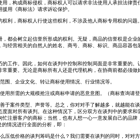
使用，构成商标侵权，商标权人可以请求非法使用人承担法律责
用援用《商标法》请求诉讼保护。
的权利，商标权人行使这些权利，不涉及他人商标专用权的问题
册，都会树立起信誉所形成的权利。无疑，商品的信誉权是企业
，与经营相关的自然人的姓名、商号、商标、标识、商品容器包
巧的工作。因此，如何在谈判中控制和控制局面是非常重要的。
非常重要。无论是商标所有人还是代理机构，在协商前都必须做
营范围、企业文化、转让商标使用情况、行业情况等。
业使用所需的大规模抢注或商标申请的恶意意图。（商标查询请
，善于案件类型、声誉等。总之，你对对手了解越多，就越能在
态度面对所有谈判。在这种情况下，区分双方在谈判中的要求和
匆忙注册客户的商标；当然，也有人想一心一意发展自己的品牌
处的情况进行全面的分析，即：
那么压低价格的谈判筹码是什么？我们需要在谈判的同时，对对