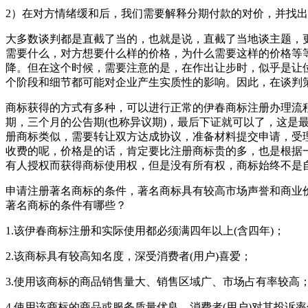
2）在对方情绪缓和后，我们需要解释分期付款的对价，并找
大多数谈判都是直截了当的，也就是说，直截了当地谈主题，
需要什么，对方想要什么样的价格，为什么需要这样的价格等
降。但在这个时候，需要注意的是，在作出让步时，似乎是让
个阶段和细节都可能对企业产生实质性的影响。因此，在谈判
商标获得的方式有多种，可以进行正常的伊春商标注册办理流
期，三个月的公告期(也称异议期)，最后下证就可以了，这
册商标类似，需要转让双方达成协议，准备材料提交申请，受
收费的呢，价格是的话，肯定要比注册商标贵的多，也是根据
有人授权而获得商标使用权，但是没有所有权，商标始终不是
申请注册著名商标的条件，著名商标具有较高市场声誉和商业
著名商标的条件有哪些？
1.该伊春商标注册和实际使用都必须满四年以上(含四年)；
2.该商标具有较高知名度，深受消费者(用户)喜爱；
3.使用该商标的商品销售量大、销售区域广、市场占有率较高
4.使用该商标的商品或服务质量优良，消费者(用户)对其投诉